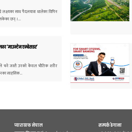
े लक्ष्यका साथ पैदलयात्रा थालेका विपिन
िसकेका छन् ।…
लका ‘माउन्टेन एम्बेसडर’
र शाहले भने जस्तै उनको केवल भौतिक शरीर
न, उनका साहसिक…
प्याराग्राफ नेपाल
सम्पर्क ठेगाना