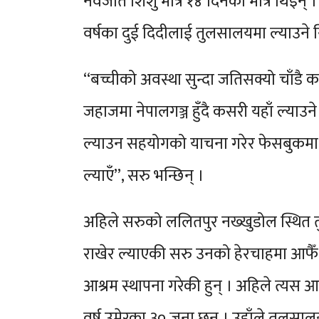
नवजात शिशु मात्र १४ दिनकी मात्र थिइन
वर्षका दुई दिदीलाई तुलसालयमा ल्याउने न
“बच्चीको अवस्था सुन्दा जतिसक्यो चाँडै 
जहाजमा नेपालगञ्ज हुँदै कसरी यहाँ ल्याउ
ल्याउन सहयोगको याचना गरेर फेसबुकमा ल
ल्याएँ”, सरु भन्छिन् ।
अहिले सरुको ललितपुर नख्खुडोल स्थित त
राखेर ल्याएकी सरु उनको हेरचाहमा आफैँ
आश्रम स्थापना गरेकी हुन् । अहिले त्यस
वर्ष उमेरका ३० जना छन् । उहाँले तुल