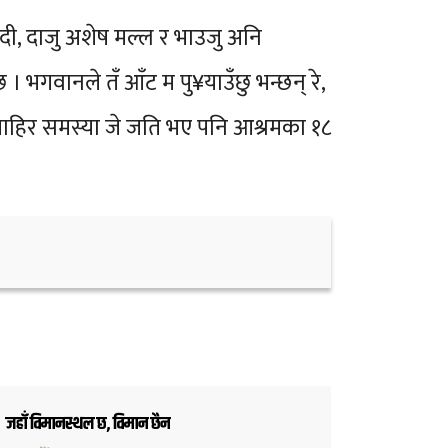
िदी, दाजु अशेष मल्ल र भाउजु अनि
 भगवानले तँ आँट म पु¥याउँछु भन्छन् रे,
‘‘बाहिर समस्या जे जति भए पनि आश्रमका १८
जहाँ विमानस्थल छ, विमान छैन