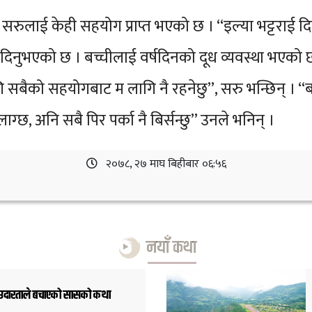
ि सरुलाई केही सहयोग प्राप्त भएको छ । “इल्या भट्टराई द
नुभएको छ । बच्चीलाई वर्षदिनको दूध व्यवस्था भएको छ ।
गि सबैको सहयोगबाट म लागि नै रहनेछु”, सरु भन्छिन् । 
्छ, अनि सबै पिर पर्का नै बिर्सन्छु’’ उनले भनिन् ।
२०७८, २७ माघ बिहीबार ०६:५६
नयाँ कथा
ो उदारताले बचाएको सासको कथा