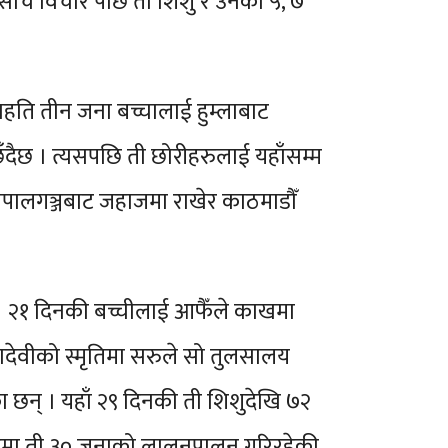
 सोच विचार पछि ती शिशु र उनका ५, ७
ीसहति तीन जना बच्चालाई हुम्लाबाट
छँदैछ । त्यसपछि ती छोरीहरुलाई यहाँसम्म
ेपालगञ्जबाट जहाजमा राखेर काठमाडौँ
 । २१ दिनकी बच्चीलाई आफैँले काखमा
देवीको स्मृतिमा सरुले सो तुलसालय
ा छन् । यहाँ २९ दिनकी ती शिशुदेखि ७२
 भरमा ती ३० जनाको लालनपालन गरिरहेकी