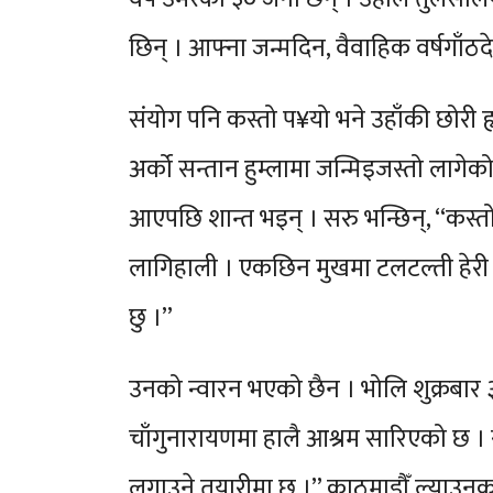
छिन् । आफ्ना जन्मदिन, वैवाहिक वर्षगाँ
संयोग पनि कस्तो प¥यो भने उहाँकी छोरी हृ
अर्को सन्तान हुम्लामा जन्मिइजस्तो लागेक
आएपछि शान्त भइन् । सरु भन्छिन्, “कस्त
लागिहाली । एकछिन मुखमा टलटल्ती हेरी अ
छु ।”
उनको न्वारन भएको छैन । भोलि शुक्रबार 
चाँगुनारायणमा हालै आश्रम सारिएको छ । स
लगाउने तयारीमा छु ।” काठमाडौँ ल्याउनका