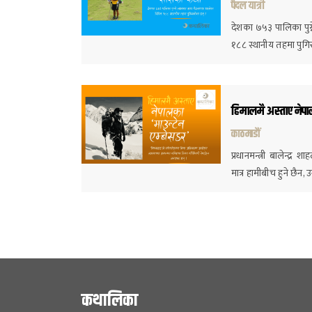
पैदल यात्री
देशका ७५३ पालिका पुग्न
१८८ स्थानीय तहमा पुग
हिमालमै अस्ताए नेपा
काठमाडौं
प्रधानमन्त्री बालेन्द्
मात्र हामीबीच हुने छै
कथालिका