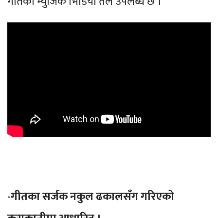
गीतको म्युजिक भिडियो तल उपलब्ध छ ।
-गीतका सर्जक नकुल ढकालसँग गरिएको