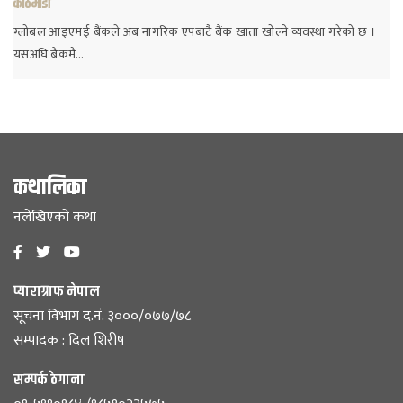
काठमाडौं
ग्लोबल आइएमई बैंकले अब नागरिक एपबाटै बैंक खाता खोल्ने व्यवस्था गरेको छ ।
यसअघि बैंकमै…
कथालिका
नलेखिएको कथा
प्याराग्राफ नेपाल
सूचना विभाग द.नं. ३०००/०७७/७८
सम्पादक : दिल शिरीष
सम्पर्क ठेगाना