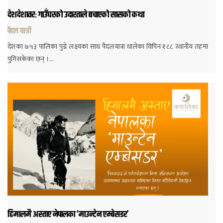
देशदेशावरः गाउँघरको उदारताले बचाएको सासको कथा
पैदल यात्री
देशका ७५३ पालिका पुग्ने लक्ष्यका साथ पैदलयात्रा थालेका विपिन १८८ स्थानीय तहमा
पुगिसकेका छन् ।…
हिमालमै अस्ताए नेपालका ‘माउन्टेन एम्बेसडर’