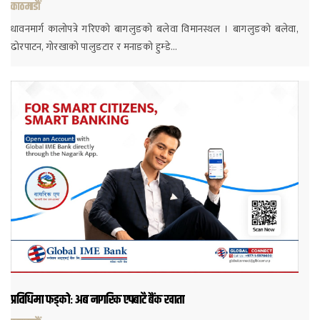
काठमाडौं
धावनमार्ग कालोपत्रे गरिएको बागलुङको बलेवा विमानस्थल । बागलुङको बलेवा,
ढोरपाटन, गोरखाको पालुङटार र मनाङको हुम्डे…
प्रविधिमा फड्कोः अब नागरिक एपबाटै बैंक खाता