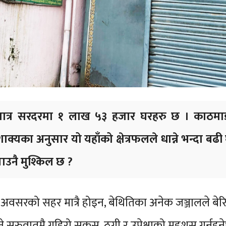
 मात्र सरदरमा १ लाख ५३ हजार घरहरु छ । काठमा
्यका अनुसार यो यहाँको क्षेत्रफलले धान्ने भन्दा बढी
उनै मुश्किल छ ?
ि अवसरको सहर मात्रै होइन, बेथितिका अनेक जञ्जालले 
े सुरुवातमै गहिरो सकस, ठगी र उपेक्षाको महुशुस गर्नुहुने