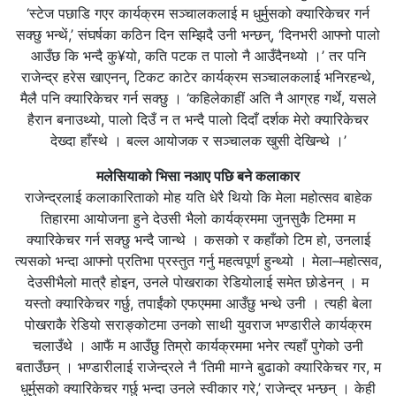
‘स्टेज पछाडि गएर कार्यक्रम सञ्चालकलाई म धुर्मुसको क्यारिकेचर गर्न
सक्छु भन्थें,’ संघर्षका कठिन दिन सम्झिदै उनी भन्छन्, ‘दिनभरी आफ्नो पालो
आउँछ कि भन्दै कु¥यो, कति पटक त पालो नै आउँदैनथ्यो ।’ तर पनि
राजेन्द्र हरेस खाएनन्, टिकट काटेर कार्यक्रम सञ्चालकलाई भनिरहन्थे,
मैलै पनि क्यारिकेचर गर्न सक्छु । ‘कहिलेकाहीं अति नै आग्रह गर्थे, यसले
हैरान बनाउथ्यो, पालो दिउँ न त भन्दै पालो दिदाँ दर्शक मेरो क्यारिकेचर
देख्दा हाँस्थे । बल्ल आयोजक र सञ्चालक खुसी देखिन्थे ।’
मलेसियाको भिसा नआए पछि बने कलाकार
राजेन्द्रलाई कलाकारिताको मोह यति धेरै थियो कि मेला महोत्सव बाहेक
तिहारमा आयोजना हुने देउसी भैलो कार्यक्रममा जुनसुकै टिममा म
क्यारिकेचर गर्न सक्छु भन्दै जान्थे । कसको र कहाँको टिम हो, उनलाई
त्यसको भन्दा आफ्नो प्रतिभा प्रस्तुत गर्नु महत्वपूर्ण हुन्थ्यो । मेला–महोत्सव,
देउसीभैलो मात्रै होइन, उनले पोखराका रेडियोलाई समेत छोडेनन् । म
यस्तो क्यारिकेचर गर्छु, तपाईंको एफएममा आउँछु भन्थे उनी । त्यही बेला
पोखराकै रेडियो सराङ्कोटमा उनको साथी युवराज भण्डारीले कार्यक्रम
चलाउँथे । आफैं म आउँछु तिम्रो कार्यक्रममा भनेर त्यहाँ पुगेको उनी
बताउँछन् । भण्डारीलाई राजेन्द्रले नै ‘तिमी माग्ने बुढाको क्यारिकेचर गर, म
धुर्मुसको क्यारिकेचर गर्छु भन्दा उनले स्वीकार गरे,’ राजेन्द्र भन्छन् । केही