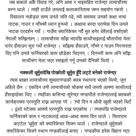
जब बाबाले अर्कै विवाह गरे, अनि आमा र भाइसहित राजेन्द्र लामाचौरमा
बस्न थाले । त्यही ठाउँले उनलाई कलाकारितामा जम्न सहयोग ग¥यो ।
विद्यालय नछोड्दा सम्म उनले जति पढे, त्यो समयमा उनको कक्षा भन्दा
नाटक, गाउन र नाँच्नमै ध्यान हुन्थ्यो । कक्षामा बस्दा प्रत्येक दिन उनले
नाटक प्रदर्शन गर्थे । गाउँमा क्यारिकेचर गर्दै भुत बनेर धेरैलाई तर्साएको
नेपाली सम्झिन्छन् । लामाचौरमा साँझ भएपछि साथीभाइलाई चौतारोमा भेला
पारेर हँसाउन सुरु गर्थे राजेन्द्र । साँझमा हँसाउने, नाँच्ने र गाउन निरन्तरता
दिए पनि उनले फर्निचरको काम छोडेका थिएनन् । दिनभरी काम अनि साँझ
साथीसंग भेला भएर रमाइलो गर्नु उनको दैनिकी थियो ।
नक्कली धुर्मुसदेखि पोखरेली धुर्मुस हुँदै लट्टे बनेको राजेन्द्र
त्यस बखत लामाचौरमा शुक्लागण्डकी क्लब स्थापना भएको थियो, जुन
अहिले छैन । एकदिन उनी लामाचौरको चोकमा सधैं जस्तो आफ्ना साथीलाई
हँसाइरहेका थिए । त्यहीका बासिन्दा सुरेन्द्र भण्डारीले राजेन्द्रलाई क्लबको
कार्यक्रममा प्रस्तुति राख्न आग्रह गरे । ‘त्यो दिन म औधी खुसी भएको थिएँ
। ठूलो स्टेजमा आफ्नो प्रस्तुति राख्न पाएकोमा ।’ त्यसपछि राजेन्द्रले
फर्निचरको काम र नाटकलाई आधा–आधा समय दिन थाले । सिताराम
कट्टेल ‘धुर्मुस’ को क्यारिकेचर सिक्न थाले । राजेन्द्रले धुर्मुसको
क्यारिकेचर सिक्ने स्थान गण्डकीलाई बनाए । गण्डकीमा हरेक बिहान गएर