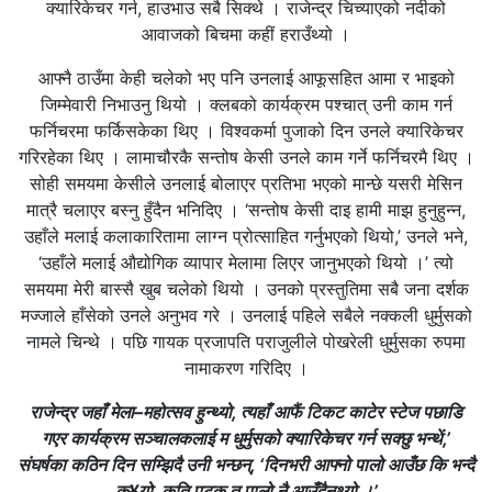
क्यारिकेचर गर्न, हाउभाउ सबै सिक्थे । राजेन्द्र चिच्याएको नदीको
आवाजको बिचमा कहीं हराउँथ्यो ।
आफ्नै ठाउँमा केही चलेको भए पनि उनलाई आफूसहित आमा र भाइको
जिम्मेवारी निभाउनु थियो । क्लबको कार्यक्रम पश्चात् उनी काम गर्न
फर्निचरमा फर्किसकेका थिए । विश्वकर्मा पुजाको दिन उनले क्यारिकेचर
गरिरहेका थिए । लामाचौरकै सन्तोष केसी उनले काम गर्ने फर्निचरमै थिए ।
सोही समयमा केसीले उनलाई बोलाएर प्रतिभा भएको मान्छे यसरी मेसिन
मात्रै चलाएर बस्नु हुँदैन भनिदिए । ‘सन्तोष केसी दाइ हामी माझ हुनुहुन्न,
उहाँले मलाई कलाकारितामा लाग्न प्रोत्साहित गर्नुभएको थियो,’ उनले भने,
‘उहाँले मलाई औद्योगिक व्यापार मेलामा लिएर जानुभएको थियो ।’ त्यो
समयमा मेरी बास्सै खुब चलेको थियो । उनको प्रस्तुतिमा सबै जना दर्शक
मज्जाले हाँसेको उनले अनुभव गरे । उनलाई पहिले सबैले नक्कली धुर्मुसको
नामले चिन्थे । पछि गायक प्रजापति पराजुलीले पोखरेली धुर्मुसका रुपमा
नामाकरण गरिदिए ।
राजेन्द्र जहाँ मेला–महोत्सव हुन्थ्यो, त्यहाँ आफैं टिकट काटेर स्टेज पछाडि
गएर कार्यक्रम सञ्चालकलाई म धुर्मुसको क्यारिकेचर गर्न सक्छु भन्थें,’
संघर्षका कठिन दिन सम्झिदै उनी भन्छन्, ‘दिनभरी आफ्नो पालो आउँछ कि भन्दै
कु¥यो, कति पटक त पालो नै आउँदैनथ्यो ।’