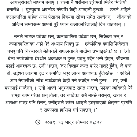
आयस्रोतको माध्यम बनाए । घरमा नै श्रीमान श्रीमती मिलेर भिडियो
बनाउँथे । युट्युबमा अपलोड गरेपछि केही आम्दानी हुन्थ्यो । उनले अहिले
कलाकारिता बाहेक अन्य पेसाका विषयमा सोच्न समेत सक्दैनन् । जीवनको
अन्तिम समयसम्म आफ्नो पुरै ध्यान कलाकारितालाई दिन चाहन्छन् ।
उनले नाटक पढेका छन्, कलाकारिता पढेका छन्, सिकेका छन् र
कलाकारिताका अझै धेरै अध्याय सिक्नु छ । एकेडेमिक क्वालिफिकेसन
नभए पनि निरन्तरको मेहेनतले सफलताको बाटोमा उभ्याइरहेको छ । ‘त्यो
बेला नपढेकोमा धेरथोर थकथक त हुन्छ, पढ्नु पर्दैन भन्ने होइन, जीवनमा
पढाई आवश्वक छ,’ उनी भन्छन्, ‘तर किताब कण्ठ पारेर मात्रै हुँदैन, जे बन्ने
हो, उद्धेश्य लक्ष्यमा दृढ र समर्पित भएर लाग्न आवश्यक हुँदोरहेछ ।’ अहिले
आम नेपालीको सोंच नपढेकाले केही गर्न सक्दैन भन्ने हुन्छ । तर, उनी
यसलाई मान्दैनन् । उनी आफ्नै अनुभवबाट समेत भन्छन्, ‘पढेका व्यक्तिले धेरै
राम्रा काम गरेका छन् होला, तर नपढेका सबै मान्छे नराम्रा, खराब र
असक्षम मात्र पनि छैनन्, उनीहरुले समेत आफूले इच्छ्याएको क्षेत्रमा प्रगति
र सफलता हासिल गर्न सक्छन् ।’
२०७९, १३ भाद्र सोमबार ०६:२९