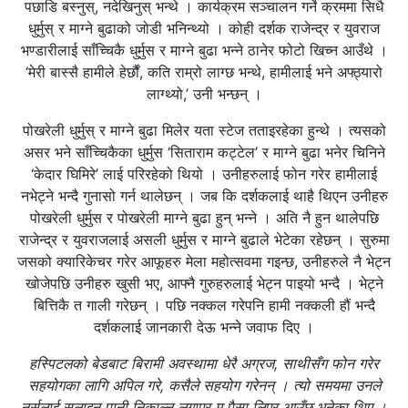
पछाडि बस्नुस्, नदेखिनुस् भन्थे । कार्यक्रम सञ्चालन गर्ने क्रममा सिधै
धुर्मुस् र माग्ने बुढाको जोडी भनिन्थ्यो । कोही दर्शक राजेन्द्र र युवराज
भण्डारीलाई साँच्चिकै धुर्मुस र माग्ने बुढा भन्ने ठानेर फोटो खिच्न आउँथे ।
‘मेरी बास्सै हामीले हेर्छौं, कति राम्रो लाग्छ भन्थे, हामीलाई भने अफ्ठ्यारो
लाग्थ्यो,’ उनी भन्छन् ।
पोखरेली धुर्मुस् र माग्ने बुढा मिलेर यता स्टेज तताइरहेका हुन्थे । त्यसको
असर भने साँच्चिकैका धुर्मुस ‘सिताराम कट्टेल’ र माग्ने बुढा भनेर चिनिने
‘केदार घिमिरे’ लाई परिरहेको थियो । उनीहरुलाई फोन गरेर हामीलाई
नभेट्ने भन्दै गुनासो गर्न थालेछन् । जब कि दर्शकलाई थाहै थिएन उनीहरु
पोखरेली धुर्मुस र पोखरेली माग्ने बुढा हुन् भन्ने । अति नै हुन थालेपछि
राजेन्द्र र युवराजलाई असली धुर्मुस र माग्ने बुढाले भेटेका रहेछन् । सुरुमा
जसको क्यारिकेचर गरेर आफूहरु मेला महोत्सवमा गइन्छ, उनीहरुले नै भेट्न
खोजेपछि उनीहरु खुसी भए, आफ्नै गुरुहरुलाई भेट्न पाइयो भन्दै । भेट्ने
बित्तिकै त गाली गरेछन् । पछि नक्कल गरेपनि हामी नक्कली हौं भन्दै
दर्शकलाई जानकारी देऊ भन्ने जवाफ दिए ।
हस्पिटलको बेडबाट बिरामी अवस्थामा धेरै अग्रज, साथीसँग फोन गरेर
सहयोगका लागि अपिल गरे, कसैले सहयोग गरेनन् । त्यो समयमा उनले
नर्सलाई सलाइन पानी निकाल्न लगाएर म पैसा लिएर आउँछु भनेका थिए ।