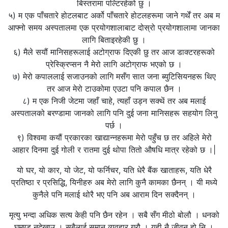
बिस्तरामा पल्टिरहेको छु ।
५) म एक पाँचतारे होटलबाट अर्को पाँचतारे होटलहरूमा जाने गर्थें तर अब म
आफ्नो समय अस्पतालमा एक प्रयोगशालाबाट दोस्रो प्रयोगशालामा जानका
लागि बिताइरहेकी छु ।
६) मैले सयौं मानिसहरूलाई अटोग्राफ दिएकी छु तर आज डाक्टरहरूको
प्रेस्क्रिप्सन नै मेरो लागि अटोग्राफ भएको छ ।
७) मेरो कपाललाई सजाउनको लागि मसँग सात जना ब्युटिसियनहरू थिए
तर आज मेरो टाउकोमा एउटा पनि कपाल छैन ।
८) म एक निजी जेटमा जहाँ चाहे, त्यहाँ उड्न सक्थें तर अब मलाई
अस्पतालको बरण्डामा जानको लागि पनि दुई जना मानिसहरू सहयोग लिनु
पर्छ ।
९) विश्वमा कयौं प्रकारका खाद्यान्नहरूमा मेरो पहुँच छ तर अहिले मेरो
आहार दिनमा दुई गोली र रातमा दुई थोपा तितो औषधि मात्र रहेको छ ।|
यो घर, यो कार, यो जेट, यो फर्निचर, यति धेरै बैंक खाताहरू, यति धेरै
प्रतिष्ठा र प्रसिद्धि, यिनीहरु अब मेरो लागि कुनै कामका छैनन् । यी मध्ये
कुनैले पनि मलाई थोरै भए पनि अब आराम दिन सक्दैनन् ।
मृत्यु भन्दा अधिक सत्य केही पनि छैन रहेन । सबै सँग मीठो बोलौ । धनको
घमण्ड नदेखाउ । सबैलाई समान व्यवहार गरौ । यही नै जीवन हो नि ।