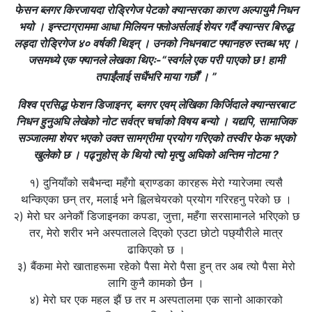
फेसन ब्लगर किरजायदा रोड्रिगेज पेटको क्यान्सरका कारण अल्पायुमै निधन
भयो । इन्स्टाग्राममा आधा मिलियन फ्लोअर्सलाई शेयर गर्दै क्यान्सर बिरुद्ध
लड्दा रोड्रिगेज ४० वर्षकी थिइन् । उनको निधनबाट फ्यानहरु स्तब्ध भए ।
जसमध्ये एक फ्यानले लेखका थिएः-“स्वर्गले एक परी पाएको छ ! हामी
तपाईंलाई सधैंभरि माया गर्छौं । ”
विश्व प्रसिद्ध फेशन डिजाइनर, ब्लगर एवम् लेखिका किर्जिदाले क्यान्सरबाट
निधन हुनुअघि लेखेको नोट सर्वत्र चर्चाको विषय बन्यो । यद्यपि, सामाजिक
सञ्जालमा शेयर भएको उक्त सामग्रीमा प्रयोग गरिएको तस्वीर फेक भएको
खुलेको छ । पढ्नुहोस् के थियो त्यो मृत्यु अघिको अन्तिम नोटमा ?
१) दुनियाँको सबैभन्दा महँगो ब्राण्डका कारहरू मेरो ग्यारेजमा त्यसै
थन्किएका छन् तर, मलाई भने ह्विलचेयरको प्रयोग गरिरहनु परेको छ ।
२) मेरो घर अनेकौं डिजाइनका कपडा, जुत्ता, महँगा सरसामानले भरिएको छ
तर, मेरो शरीर भने अस्पतालले दिएको एउटा छोटो पछ्यौरीले मात्र
ढाकिएको छ ।
३) बैंकमा मेरो खाताहरूमा रहेको पैसा मेरो पैसा हुन् तर अब त्यो पैसा मेरो
लागि कुनै कामको छैन ।
४) मेरो घर एक महल झैं छ तर म अस्पतालमा एक सानो आकारको