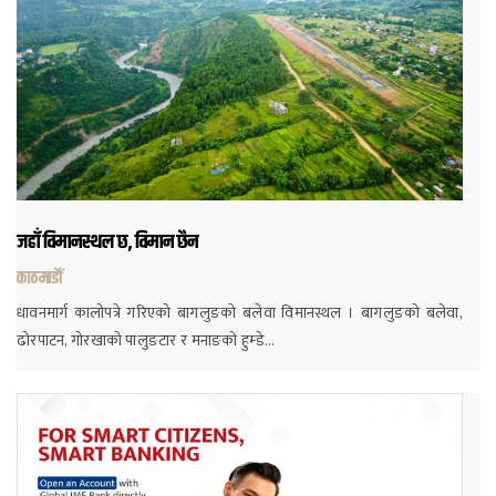
जहाँ विमानस्थल छ, विमान छैन
काठमाडौं
धावनमार्ग कालोपत्रे गरिएको बागलुङको बलेवा विमानस्थल । बागलुङको बलेवा,
ढोरपाटन, गोरखाको पालुङटार र मनाङको हुम्डे…