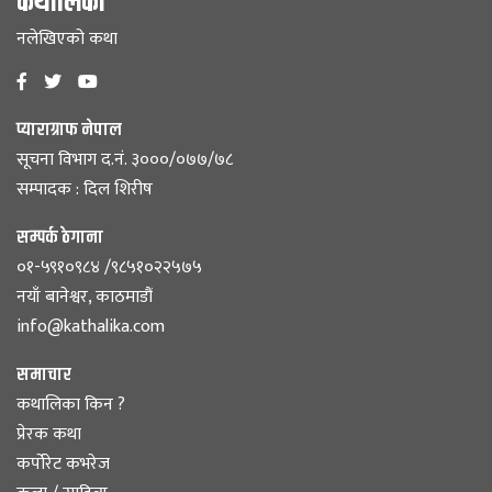
कथालिका
नलेखिएको कथा
प्याराग्राफ नेपाल
सूचना विभाग द.नं. ३०००/०७७/७८
सम्पादक : दिल शिरीष
सम्पर्क ठेगाना
०१-५९१०९८४ /९८५१०२२५७५
नयाँ बानेश्वर, काठमाडौं
info@kathalika.com
समाचार
कथालिका किन ?
प्रेरक कथा
कर्पोरेट कभरेज