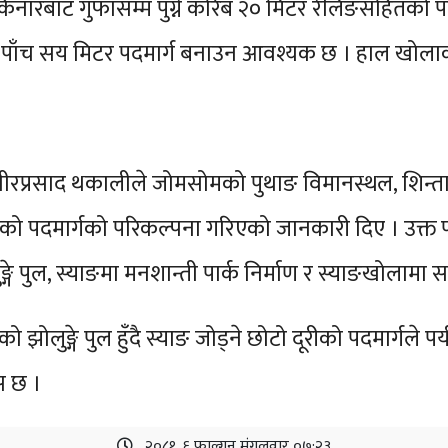
िनारबाट गुफासम्म पुग्ने करिब २० मिटर रेलिङसहितको 
ाँच सय मिटर पदमार्ग बनाउन आवश्यक छ । हाल खोलाको कि
रप्रसाद थकालीले जोमसोमको पुथाङ विमानस्थल, शिन्ता
 दूरीको पदमार्गको परिकल्पना गरिएको जानकारी दिए । उक्
 पुल, स्याङमा मनशान्ती पार्क निर्माण र स्याङखोलामा
लुङ्गे पुल हुँदै स्याङ जोड्ने छोटो दूरीको पदमार्गले प
स छ ।
२०८१, ६ फाल्गुन मंगलवार ०७:२३