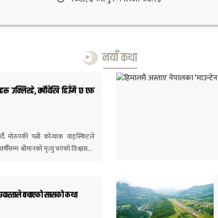
नयाँ कथा
ू उक्लिरहे, वर्षौदेखि हिउँमै छ एक
्दै मोरुपकी पत्नी कोन्चाक याङ्स्किटले
्षौँसम्म श्रीमानको मृत्यु भएको विश्वास…
ो उदारताले बचाएको सासको कथा