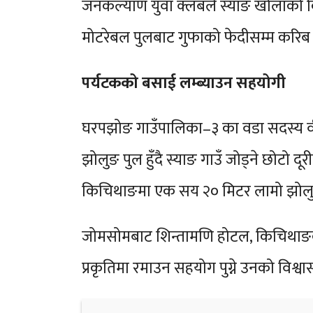
जनकल्याण युवा क्लबले स्याङ खोलाको क
मोटरेबल पुलबाट गुफाको फेदीसम्म करिब प
पर्यटकको बसाई लम्ब्याउन सहयोगी
घरपझोङ गाउँपालिका–३ का वडा सदस्य वी
झोलुङ पुल हुँदै स्याङ गाउँ जोड्ने छोटो
किचिथाङमा एक सय २० मिटर लामो झोलुङ्गे
जोमसोमबाट शिन्तामणि होटल, किचिथाङको झो
प्रकृतिमा रमाउन सहयोग पुग्ने उनको विश्वा