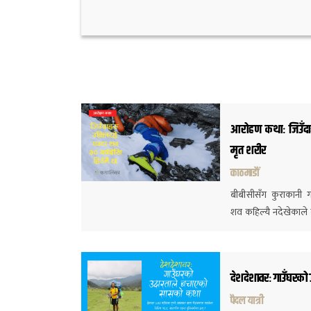
आरोहण कथाः जिउँदाहर
मृत शरीर
काठमाडौं
बीबीसीसँग कुराकानी गर
शव कहिल्यै नदेखेकाले वर
देशदेशावरः गाउँघरक
पैदल यात्री