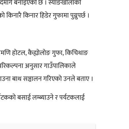
पदमार्ग बनाइएको छ । स्याङखोलाको
नारै किनार हिडेर गुफामा पुग्नुपर्छ ।
मणि होटल, कैह्योलोङ गुफा, किचिथाङ
त परिकल्पना अनुसार गाउँपालिकाले
 साउना बाथ सञ्चालन गरिएको उनले बताए ।
र्यटकको बसाई लम्ब्याउने र पर्यटकलाई