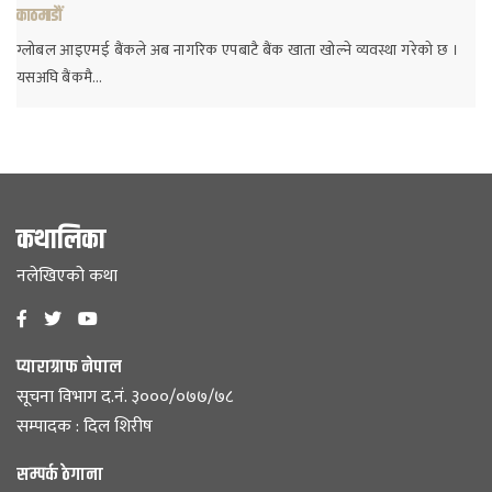
काठमाडौं
ग्लोबल आइएमई बैंकले अब नागरिक एपबाटै बैंक खाता खोल्ने व्यवस्था गरेको छ ।
यसअघि बैंकमै…
कथालिका
नलेखिएको कथा
प्याराग्राफ नेपाल
सूचना विभाग द.नं. ३०००/०७७/७८
सम्पादक : दिल शिरीष
सम्पर्क ठेगाना