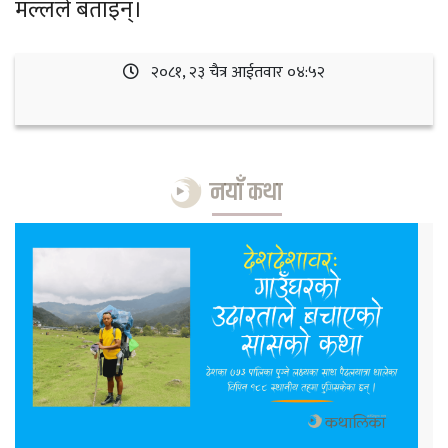
मल्लले बताइन्।
२०८१, २३ चैत्र आईतवार ०४:५२
नयाँ कथा