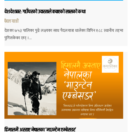
देशदेशावरः गाउँघरको उदारताले बचाएको सासको कथा
पैदल यात्री
देशका ७५३ पालिका पुग्ने लक्ष्यका साथ पैदलयात्रा थालेका विपिन १८८ स्थानीय तहमा
पुगिसकेका छन् ।…
हिमालमै अस्ताए नेपालका ‘माउन्टेन एम्बेसडर’