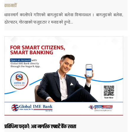
काठमाडौं
धावनमार्ग कालोपत्रे गरिएको बागलुङको बलेवा विमानस्थल । बागलुङको बलेवा,
ढोरपाटन, गोरखाको पालुङटार र मनाङको हुम्डे…
प्रविधिमा फड्कोः अब नागरिक एपबाटै बैंक खाता