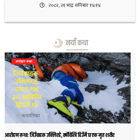
२०८२, २१ भाद्र शनिबार १४:१४
नयाँ कथा
आरोहण कथाः जिउँदाहरू उक्लिरहे, वर्षौदेखि हिउँमै छ एक मृत शरीर