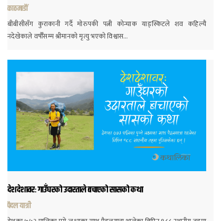
काठमाडौं
बीबीसीसँग कुराकानी गर्दै मोरुपकी पत्नी कोन्चाक याङ्स्किटले शव कहिल्यै
नदेखेकाले वर्षौँसम्म श्रीमानको मृत्यु भएको विश्वास…
देशदेशावरः गाउँघरको उदारताले बचाएको सासको कथा
पैदल यात्री