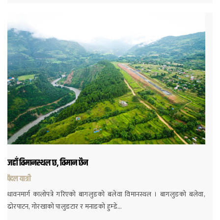
जहाँ विमानस्थल छ, विमान छैन
पैदल यात्री
धावनमार्ग कालोपत्रे गरिएको बागलुङको बलेवा विमानस्थल । बागलुङको बलेवा,
ढोरपाटन, गोरखाको पालुङटार र मनाङको हुम्डे…