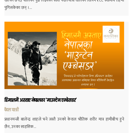
देशका ७५३ पालिका पुग्ने लक्ष्यका साथ पैदलयात्रा थालेका विपिन १८८ स्थानीय तहमा
पुगिसकेका छन् ।…
हिमालमै अस्ताए नेपालका ‘माउन्टेन एम्बेसडर’
पैदल यात्री
प्रधानमन्त्री बालेन्द्र शाहले भने जस्तै उनको केवल भौतिक शरीर मात्र हामीबीच हुने
छैन, उनका साहसिक…