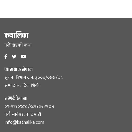
कथालिका
नलेखिएको कथा
प्याराग्राफ नेपाल
सूचना विभाग द.नं. ३०००/०७७/७८
सम्पादक : दिल शिरीष
सम्पर्क ठेगाना
०१-५९१०९८४ /९८५१०२२५७५
नयाँ बानेश्वर, काठमाडौं
info@kathalika.com