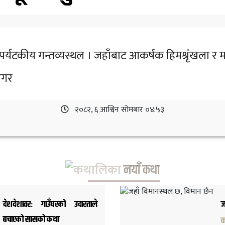
षक पर्यटकीय गन्तव्यस्थल । जहाँबाट आकर्षक हिमश्रृंखला 
 मगर
२०८२, ६ आश्विन सोमबार ०४:५३
नयाँ कथा
देशदेशावरः गाउँघरको उदारताले
ज
बचाएको सासको कथा
क