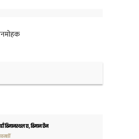
र मनमोहक
हाँ विमानस्थल छ, विमान छैन
ाठमाडौं