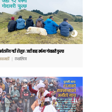
पर्यटकीय गाउँ शैलुङः जहाँ बाह्र वर्षमा गोदावरी फुल्छ
काठमाडौं
कथालिका