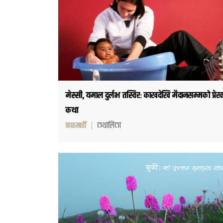
मेस्सी, यमाल दुर्लभ तस्विरः काखदेखि मैदानसम्मको प्रेर
कथा
काठमाडौं
कथालिका