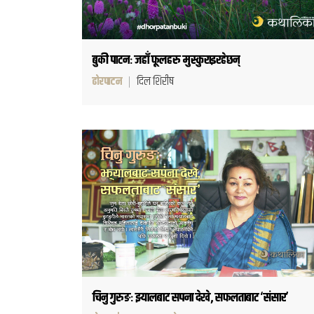
बुकी पाटनः जहाँ फूलहरु मुस्कुराइरहेछन्
ढोरपाटन
दिल शिरीष
चिनु गुरुङः झ्यालबाट सपना देखे, सफलताबाट ‘संसार’