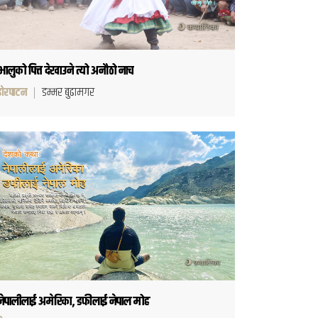
भालुको पित्त देखाउने त्यो अनौठो नाच
ढोरपाटन
डम्मर बुढामगर
नेपालीलाई अमेरिका, डफीलाई नेपाल मोह