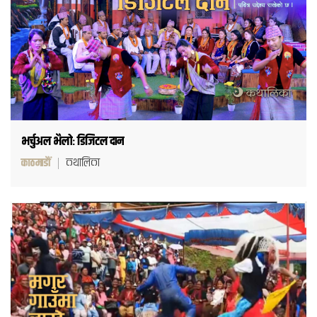
भर्चुअल भैलोः डिजिटल दान
काठमाडौं
कथालिका