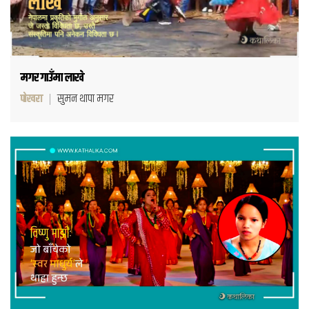
मगर गाउँमा लाखे
पोखरा
सुमन थापा मगर