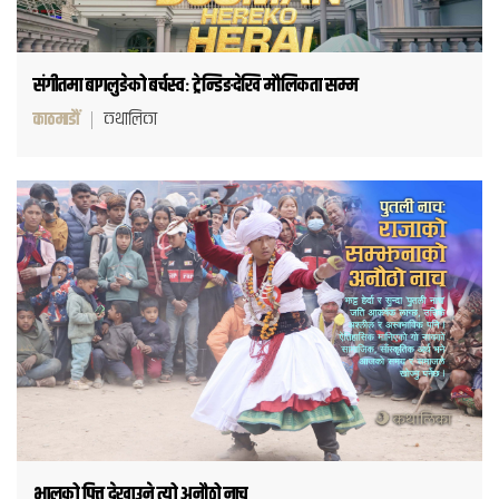
संगीतमा बागलुङेको बर्चस्वः ट्रेन्डिङदेखि मौलिकता सम्म
काठमाडौं
कथालिका
भालुको पित्त देखाउने त्यो अनौठो नाच