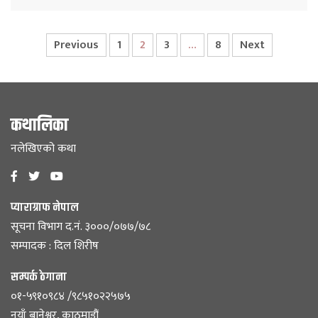
Previous
1
2
3
…
8
Next
कथालिका
नलेखिएको कथा
प्याराग्राफ नेपाल
सूचना विभाग द.नं. ३०००/०७७/७८
सम्पादक : दिल शिरीष
सम्पर्क ठेगाना
०१-५९१०९८४ /९८५१०२२५७५
नयाँ बानेश्वर, काठमाडौं