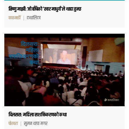
विष्णु माझीः जो बाँचेको ‘स्वर माधुर्य’ले थाहा हुन्छ
काठमाडौं
कथालिका
दिलसराः महिला सशक्तिकरणको कथा
पोखरा
सुमन थापा मगर