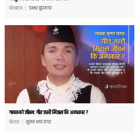
ढोरपाटन
डम्मर बुढामगर
गायकको जीवन: गीत जस्तै मिठास कि अन्धकार ?
पोखरा
सुमन थापा मगर