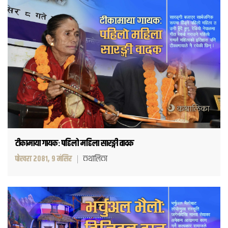
टीकामाया गायकः पहिलो महिला सारङ्गी वादक
पोखरा २०८१, ९ मंसिर
कथालिका