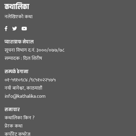
कथालिका
नलेखिएको कथा
प्याराग्राफ नेपाल
सूचना विभाग द.नं. ३०००/०७७/७८
सम्पादक : दिल शिरीष
सम्पर्क ठेगाना
०१-५९१०९८४ /९८५१०२२५७५
नयाँ बानेश्वर, काठमाडौं
info@kathalika.com
समाचार
कथालिका किन ?
प्रेरक कथा
कर्पोरेट कभरेज