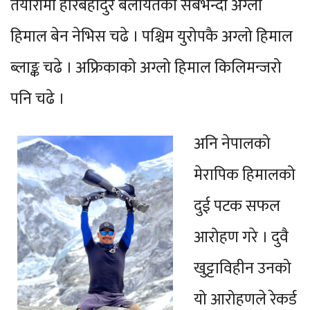
तयारीमा हरिबहादुर बेलायतको सबैभन्दा अग्लो
हिमाल बेन नेभिस चढे । पश्चिम युरोपकै अग्लो हिमाल
ब्लाङ्क चढे । अफ्रिकाको अग्लो हिमाल किलिमन्जरो
पनि चढे ।
अनि नेपालको
मेरापिक हिमालको
दुई पटक सफल
आरोहण गरे । दुवै
खुट्टाविहीन उनको
यो आरोहणले रेकर्ड