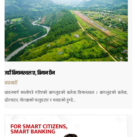
जहाँ विमानस्थल छ, विमान छैन
काठमाडौं
धावनमार्ग कालोपत्रे गरिएको बागलुङको बलेवा विमानस्थल । बागलुङको बलेवा,
ढोरपाटन, गोरखाको पालुङटार र मनाङको हुम्डे…