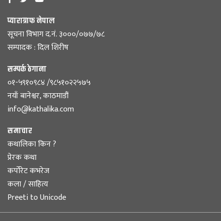
प्याराग्राफ नेपाल
सूचना विभाग द.नं. ३०००/०७७/७८
सम्पादक : दिल शिरीष
सम्पर्क ठेगाना
०१-५९१०९८४ /९८५१०२२५७५
नयाँ बानेश्वर, काठमाडौं
info@kathalika.com
समाचार
कथालिका किन ?
प्रेरक कथा
कर्पोरेट कभरेज
कला / साहित्य
Preeti to Unicode