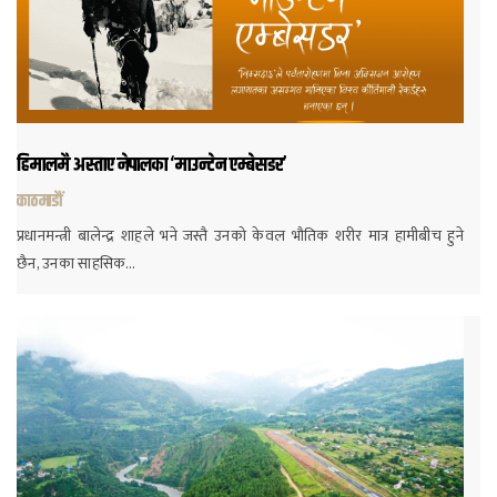
हिमालमै अस्ताए नेपालका ‘माउन्टेन एम्बेसडर’
काठमाडौं
प्रधानमन्त्री बालेन्द्र शाहले भने जस्तै उनको केवल भौतिक शरीर मात्र हामीबीच हुने
छैन, उनका साहसिक…