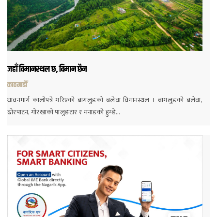
जहाँ विमानस्थल छ, विमान छैन
काठमाडौं
धावनमार्ग कालोपत्रे गरिएको बागलुङको बलेवा विमानस्थल । बागलुङको बलेवा,
ढोरपाटन, गोरखाको पालुङटार र मनाङको हुम्डे…