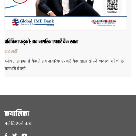
प्रविधिमा फड्कोः अब नागरिक एपबाटै बैंक खाता
काठमाडौं
ग्लोबल आइएमई बैंकले अब नागरिक एपबाटै बैंक खाता खोल्ने व्यवस्था गरेको छ ।
यसअघि बैंकमै…
कथालिका
नलेखिएको कथा