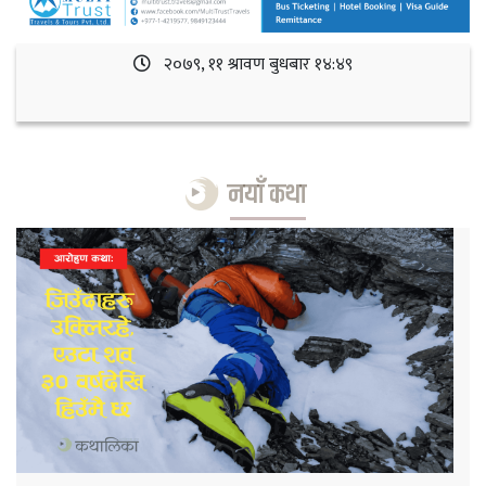
२०७९, ११ श्रावण बुधबार १४:४९
नयाँ कथा