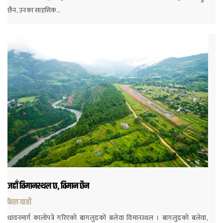
छैन, उनका साहसिक…
जहाँ विमानस्थल छ, विमान छैन
पैदल यात्री
धावनमार्ग कालोपत्रे गरिएको बागलुङको बलेवा विमानस्थल । बागलुङको बलेवा,