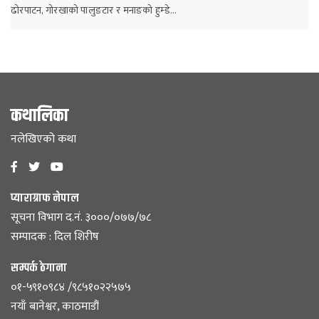
ढोरपाटन, गोरखाको पालुङटार र मनाङको हुम्डे…
कथालिका
नलेखिएको कथा
प्याराग्राफ नेपाल
सूचना विभाग द.नं. ३०००/०७७/७८
सम्पादक : दिल शिरीष
सम्पर्क ठेगाना
०१-५९१०९८४ /९८५१०२२५७५
नयाँ बानेश्वर, काठमाडौं