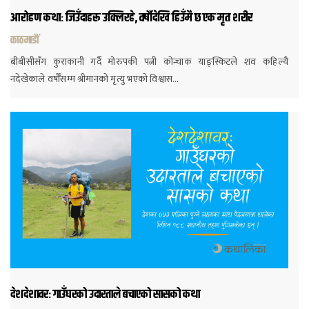
आरोहण कथाः जिउँदाहरू उक्लिरहे, वर्षौदेखि हिउँमै छ एक मृत शरीर
काठमाडौं
बीबीसीसँग कुराकानी गर्दै मोरुपकी पत्नी कोन्चाक याङ्स्किटले शव कहिल्यै
नदेखेकाले वर्षौँसम्म श्रीमानको मृत्यु भएको विश्वास…
देशदेशावरः गाउँघरको उदारताले बचाएको सासको कथा