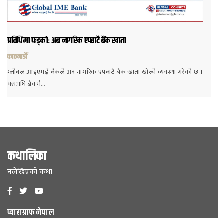
प्रविधिमा फड्कोः अब नागरिक एपबाटै बैंक खाता
काठमाडौं
ग्लोबल आइएमई बैंकले अब नागरिक एपबाटै बैंक खाता खोल्ने व्यवस्था गरेको छ ।
यसअघि बैंकमै…
कथालिका
नलेखिएको कथा
प्याराग्राफ नेपाल