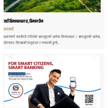
जहाँ विमानस्थल छ, विमान छैन
काठमाडौं
धावनमार्ग कालोपत्रे गरिएको बागलुङको बलेवा विमानस्थल । बागलुङको बलेवा,
ढोरपाटन, गोरखाको पालुङटार र मनाङको हुम्डे…