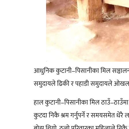
आधुनिक कुटानी–पिसानीका मिल सञ्चालनम
समुदायले ढिकी र पहाडी समुदायले ओखलमा
हाल कुटानी–पिसानीका मिल ठाउँ–ठाउँमा
कुटदा निकै श्रम गर्नुपर्ने र समयसमेत धे
बोझ थियो, ठूलो परिवारका महिलाले निकै परि