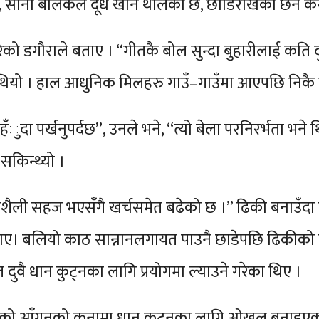
ो, सानो बालकले दूध खान थालेको छ, छोडिराखेको छैन कस
को डगौराले बताए । “गीतकै बोल सुन्दा बुहारीलाई कति दुःख
्ट थियो । हाल आधुनिक मिलहरु गाउँ–गाउँमा आएपछि न
ुदा पर्खनुपर्दछ”, उनले भने, “त्यो बेला परनिरर्भता भने 
सकिन्थ्यो ।
वनशैली सहज भएसँगै खर्चसमेत बढेको छ ।” ढिकी बनाउँदा मुसरा
ाए। बलियो काठ सान्नानलगायत पाउनै छाडेपछि ढिकीको प्
वै धान कुट्नका लागि प्रयोगमा ल्याउने गरेका थिए ।
को आँगनको कुनामा धान कुट्नका लागि ओखल बनाइएको हुन्थ