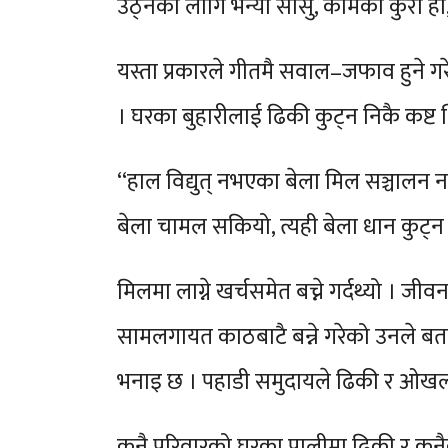
उठ्नका लागि भन्यौँ सासु, कामको कुरा ह
यस्ता प्रकारले गीतमै सवाल–जफाव हुने गरे
। घरका बुहारीलाई ढिकी कुट्न निकै कष
“हाल विद्युत् नभएका बेला मिल सञ्चालन नहँ
बेला चामल सकियो, त्यही बेला धान कुट्न 
मिलमा लाग्ने खर्चसमेत बच्ने गर्दथ्यो । जी
सामलगायत काठबाटै बन्ने गरेको उनले बत
भनाइ छ । पहाडी समुदायले ढिकी र ओखल दु
कुनै परिवारको घरका पालीमा ढिकी र कुनै