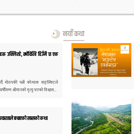
नयाँ कथा
ू उक्लिरहे, वर्षौदेखि हिउँमै छ एक
्दै मोरुपकी पत्नी कोन्चाक याङ्स्किटले
्षौँसम्म श्रीमानको मृत्यु भएको विश्वास…
ो उदारताले बचाएको सासको कथा