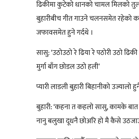
ढिकीमा कुटेको धानको चामल मिलको तुलनाम
बुहारीबीच गीत गाउने चलनसमेत रहेको का
जफावसमेत हुने गर्दथे ।
सासु: ‘उठोउठो रे ढिया रे पठोरी उठो ढिक
मुर्गा बाँग छोडल उठो हली’
प्यारी लाडली बुहारी बिहानीको उज्यालो हुन
बुहारी: ‘कहना त कहलो सासु, कामके बा
नानु बलुखा दूधनै छोअरि हो मै कैसे उठजा