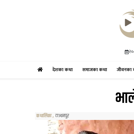
२०
(current)
(current)
देशका कथा
समाजका कथा
जीवनका 
भाल
कथालिका
,
कञ्चनपुर