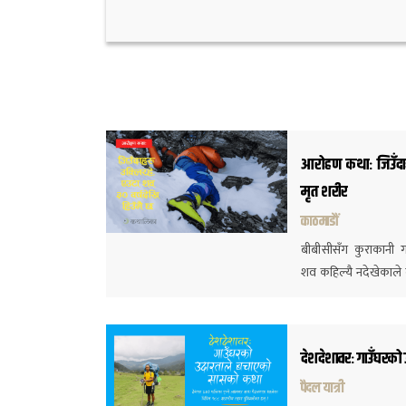
आरोहण कथाः जिउँदाहर
मृत शरीर
काठमाडौं
बीबीसीसँग कुराकानी गर
शव कहिल्यै नदेखेकाले वर
देशदेशावरः गाउँघरक
पैदल यात्री