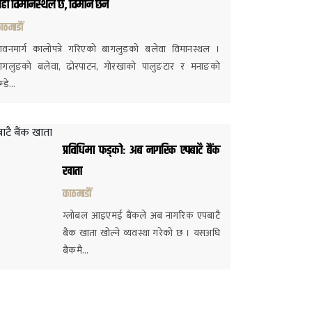
हाँ विमानस्थल छ, विमान छैन
ाठमाडौं
ावनमार्ग कालोपत्रे गरिएको बागलुङको बलेवा विमानस्थल ।
ागलुङको बलेवा, ढोरपाटन, गोरखाको पालुङटार र मनाङको
ुम्डे…
प्रविधिमा फड्कोः अब नागरिक एपबाटै बैंक
खाता
काठमाडौं
ग्लोबल आइएमई बैंकले अब नागरिक एपबाटै
बैंक खाता खोल्ने व्यवस्था गरेको छ । यसअघि
बैंकमै…