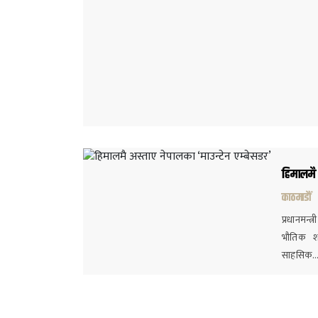
हिमालमै 
काठमाडौं
प्रधानमन्त
भौतिक शर
साहसिक