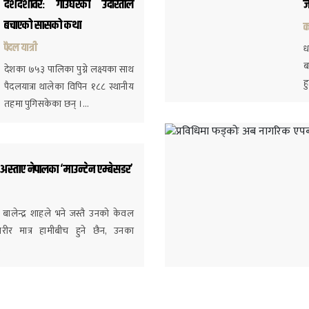
देशदेशावरः गाउँघरको उदारताले
ज
बचाएको सासको कथा
क
पैदल यात्री
ध
ब
देशका ७५३ पालिका पुग्ने लक्ष्यका साथ
ह
पैदलयात्रा थालेका विपिन १८८ स्थानीय
तहमा पुगिसकेका छन् ।…
अस्ताए नेपालका ‘माउन्टेन एम्बेसडर’
्री बालेन्द्र शाहले भने जस्तै उनको केवल
ीर मात्र हामीबीच हुने छैन, उनका
…