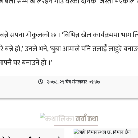
्ने बेला सम्म खेलिरहने गाउँ घरको दैनिकी जस्तो भएकाले
 बन्ने सपना गोकुलको छ । ‘बिभिन्न खेल कार्यक्रममा भाग लिन
े बन्ने हो,’ उनले भने, ‘बुबा आमाले पनि तलाइँ लाहुरे बना
आफ्नै घर बनाउने हो ।’
२०७८, २९ चैत्र मंगलवार ०९:४७
नयाँ कथा