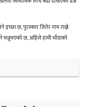
 खेलमा स्वभाविक रुचि बढी देखिएको प्रअ
े इच्छा छ, पुरस्कार जितेर नाम राख्ने
उने भन्नुभएको छ, अहिले हामी भाँडाको