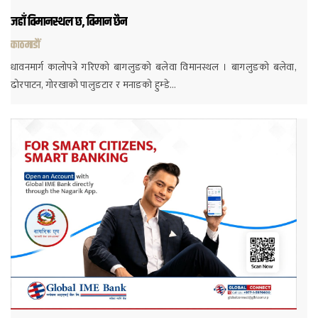
जहाँ विमानस्थल छ, विमान छैन
काठमाडौं
धावनमार्ग कालोपत्रे गरिएको बागलुङको बलेवा विमानस्थल । बागलुङको बलेवा,
ढोरपाटन, गोरखाको पालुङटार र मनाङको हुम्डे…