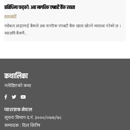
प्रविधिमा फड्कोः अब नागरिक एपबाटै बैंक खाता
काठमाडौं
ग्लोबल आइएमई बैंकले अब नागरिक एपबाटै बैंक खाता खोल्ने व्यवस्था गरेको छ ।
यसअघि बैंकमै…
कथालिका
नलेखिएको कथा
प्याराग्राफ नेपाल
सूचना विभाग द.नं. ३०००/०७७/७८
सम्पादक : दिल शिरीष