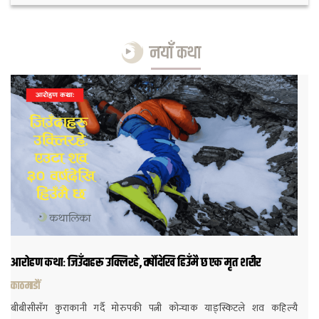
नयाँ कथा
आरोहण कथाः जिउँदाहरू उक्लिरहे, वर्षौदेखि हिउँमै छ एक मृत शरीर
काठमाडौं
बीबीसीसँग कुराकानी गर्दै मोरुपकी पत्नी कोन्चाक याङ्स्किटले शव कहिल्यै