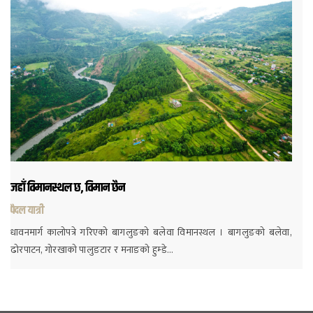
जहाँ विमानस्थल छ, विमान छैन
पैदल यात्री
धावनमार्ग कालोपत्रे गरिएको बागलुङको बलेवा विमानस्थल । बागलुङको बलेवा,
ढोरपाटन, गोरखाको पालुङटार र मनाङको हुम्डे…