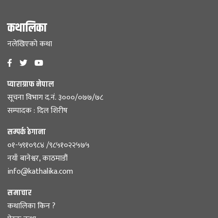
कथालिका
नलेखिएको कथा
प्याराग्राफ नेपाल
सूचना विभाग द.नं. ३०००/०७७/७८
सम्पादक : दिल शिरीष
सम्पर्क ठेगाना
०१-५९१०९८४ /९८५१०२२५७५
नयाँ बानेश्वर, काठमाडौं
info@kathalika.com
समाचार
कथालिका किन ?