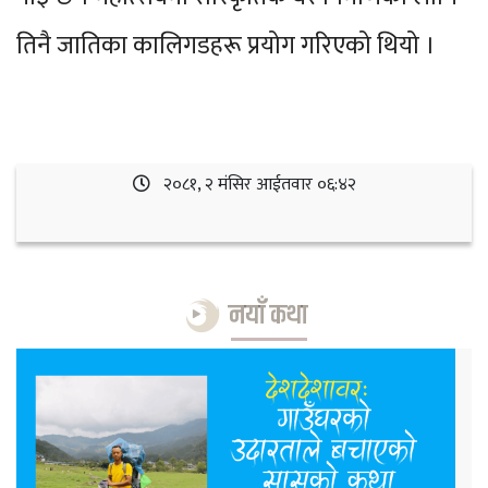
तिनै जातिका कालिगडहरू प्रयोग गरिएको थियो ।
२०८१, २ मंसिर आईतवार ०६:४२
नयाँ कथा