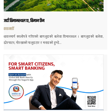
जहाँ विमानस्थल छ, विमान छैन
काठमाडौं
धावनमार्ग कालोपत्रे गरिएको बागलुङको बलेवा विमानस्थल । बागलुङको बलेवा,
ढोरपाटन, गोरखाको पालुङटार र मनाङको हुम्डे…