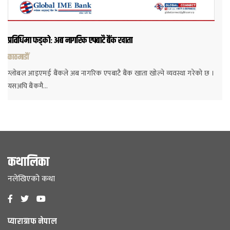
प्रविधिमा फड्कोः अब नागरिक एपबाटै बैंक खाता
काठमाडौं
ग्लोबल आइएमई बैंकले अब नागरिक एपबाटै बैंक खाता खोल्ने व्यवस्था गरेको छ ।
यसअघि बैंकमै…
कथालिका
नलेखिएको कथा
प्याराग्राफ नेपाल