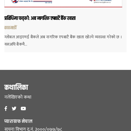
प्रविधिमा फड्कोः अब नागरिक एपबाटै बैंक खाता
काठमाडौं
ग्लोबल आइएमई बैंकले अब नागरिक एपबाटै बैंक खाता खोल्ने व्यवस्था गरेको छ ।
यसअघि बैंकमै…
कथालिका
नलेखिएको कथा
प्याराग्राफ नेपाल
सूचना विभाग द.नं. ३०००/०७७/७८