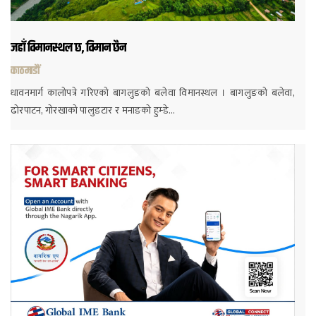
जहाँ विमानस्थल छ, विमान छैन
काठमाडौं
धावनमार्ग कालोपत्रे गरिएको बागलुङको बलेवा विमानस्थल । बागलुङको बलेवा,
ढोरपाटन, गोरखाको पालुङटार र मनाङको हुम्डे…