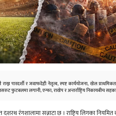
न पारदर्शी र जवाफदेही नेतृत्व, स्पष्ट कार्ययोजना, खेल प्राथमिकता, ग
ासरुट फुटबलमा लगानी, एन्फा, राखेप र अन्तर्राष्ट्रिय निकायबीच सहकार
थित दशरथ रंगशालामा सन्नाटा छ । राष्ट्रिय लिगका नियमित ख