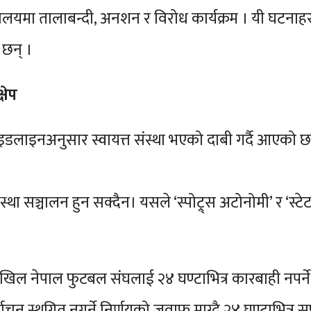
यालयमा तालाबन्दी, अनशन र विरोध कार्यक्रम । यी घटनाहरू
 छन् ।
षेप
लाइनअनुसार स्वायत्त संस्था भएको दाबी गर्दै आएको छ
्था सञ्चालन हुन सक्दैन। यसले ‘स्पोट्र्स अटोनोमी’ र ‘स्
ले अखिल नेपाल फुटबल संघलाई २४ घण्टाभित्र कारबाही नप
वाचन स्थगित नगर्ने निर्णयको जवाफ माग्दै २४ घण्टाभित्र 