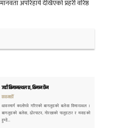
ानवता अपरिहार्य देखिएको प्रहरी वरिष्ठ
जहाँ विमानस्थल छ, विमान छैन
काठमाडौं
धावनमार्ग कालोपत्रे गरिएको बागलुङको बलेवा विमानस्थल ।
बागलुङको बलेवा, ढोरपाटन, गोरखाको पालुङटार र मनाङको
हुम्डे…