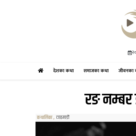
२०
(current)
(current)
देशका कथा
समाजका कथा
जीवनका 
रङ नम्बर 
कथालिका
,
काठमाडौं