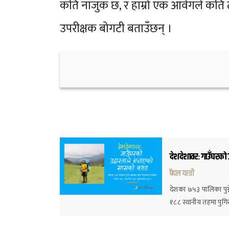
कति नाजुक छ, र हाम्रो एक आवेगले कति ठू
उपरीक्षक बोगटी बताउँछन् ।
देशदेशावरः गाउँघरक
पैदल यात्री
देशका ७५३ पालिका पुग्न
१८८ स्थानीय तहमा पुग