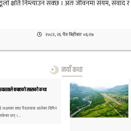
लो क्षति निम्त्याउन सक्छ । अतः जीवनमा संयम, संवाद र म
२०८२, २६ चैत्र बिहीबार ०६:२७
नयाँ कथा
ो उदारताले बचाएको सासको कथा
े लक्ष्यका साथ पैदलयात्रा थालेका विपिन
िसकेका छन् ।…