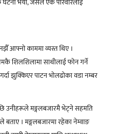
र्दनाक घटना भयो, जसले एक परिवारलाई
िनझैँ आफ्नो काममा व्यस्त थिए ।
 कामकै शिलशिलामा साथीलाई फोन गर्ने
 गर्दा झुक्किएर पाटन भोलढोका वडा नम्बर
पछि उनीहरूले मङ्गलबजारमै भेट्ने सहमति
ीले बताए । मङ्गलबजारमा रहेका नेम्वाङ