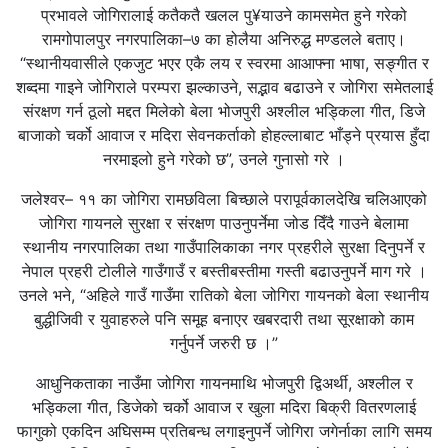
प्रभावले जोगिरालाई कतैकतै खलल पु¥याउने कामसमेत हुने गरेको
रामगोपालपुर नगरपालिका–७ का होलैया अनिरुद्ध मण्डलले बताए।
“स्थानीयवासीले एकजुट भएर एकै लय र स्वरमा आआफ्ना भाषा, सङ्गीत र
शब्दमा गाइने जोगिराले परम्परा झल्काउने, सद्भाव बढाउने र जोगिरा समेतलाई
संरक्षण गर्न ठूलो मद्दत मिलेको बेला भोजपुरी अश्लील भड्किला गीत, डिजे
बाजाको चर्को आवाज र मदिरा सेवनकर्ताको होहल्लाबाट भाँड्ने प्रयास हुँदा
नरमाइलो हुने गरेको छ”, उनले गुनासो गरे ।
जलेश्वर– ११ का जोगिरा रामछविला बिच्छाले परापूर्वकालदेखि चलिआएको
जोगिरा गायनले सुरक्षा र संरक्षण पाउनुपर्नेमा जोड दिँदै गाउने बेलामा
स्थानीय नगरपालिका तथा गाउँपालिकाका नगर प्रहरीले सुरक्षा दिनुपर्ने र
नेपाल प्रहरी टोलीले गाउँगाउँ र बस्तीबस्तीमा गस्ती बढाउनुपर्ने माग गरे ।
उनले भने, “अहिले गाउँ गाउँमा रातिको बेला जोगिरा गायनको बेला स्थानीय
बुद्धीजिवी र युवाहरुले पनि समूह बनाएर खबरदारी तथा सूरक्षाको काम
गर्नुपर्ने जरुरी छ ।”
आधुनिकताका नाउँमा जोगिरा गायनमाथि भोजपुरी द्विअर्थी, अश्लील र
भड्किला गीत, डिजेको चर्को आवाज र खुला मदिरा बिक्री वितरणलाई
फागुको एकदिन अघिसम्म प्रतिबन्ध लगाइनुपर्ने जोगिरा जगेर्नाका लागि समय