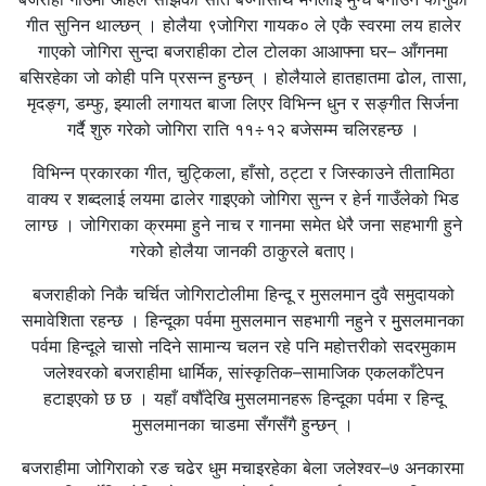
गीत सुनिन थाल्छन् । होलैया ९जोगिरा गायक० ले एकै स्वरमा लय हालेर
गाएको जोगिरा सुन्दा बजराहीका टोल टोलका आआफ्ना घर– आँगनमा
बसिरहेका जो कोही पनि प्रसन्न हुन्छन् । होलैयाले हातहातमा ढोल, तासा,
मृदङ्ग, डम्फु, झ्याली लगायत बाजा लिएर विभिन्न धुन र सङ्गीत सिर्जना
गर्दै शुरु गरेको जोगिरा राति ११÷१२ बजेसम्म चलिरहन्छ ।
विभिन्न प्रकारका गीत, चुट्किला, हाँसो, ठट्टा र जिस्काउने तीतामिठा
वाक्य र शब्दलाई लयमा ढालेर गाइएको जोगिरा सुन्न र हेर्न गाउँलेको भिड
लाग्छ । जोगिराका क्रममा हुने नाच र गानमा समेत धेरै जना सहभागी हुने
गरेकोे होलैया जानकी ठाकुरले बताए।
बजराहीको निकै चर्चित जोगिराटोलीमा हिन्दू र मुसलमान दुवै समुदायको
समावेशिता रहन्छ । हिन्दूका पर्वमा मुसलमान सहभागी नहुने र मुुसलमानका
पर्वमा हिन्दूले चासो नदिने सामान्य चलन रहे पनि महोत्तरीको सदरमुकाम
जलेश्वरको बजराहीमा धार्मिक, सांस्कृतिक–सामाजिक एकलकाँटेपन
हटाइएको छ छ । यहाँ वर्षौँदेखि मुसलमानहरू हिन्दूका पर्वमा र हिन्दू
मुसलमानका चाडमा सँगसँगै हुन्छन् ।
बजराहीमा जोगिराको रङ चढेर धुम मचाइरहेका बेला जलेश्वर–७ अनकारमा