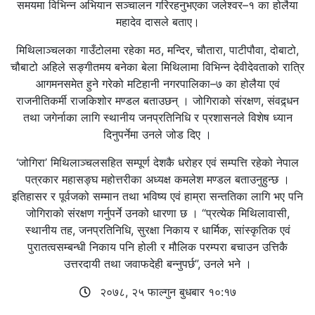
समयमा विभिन्न अभियान सञ्चालन गरिरहनुभएका जलेश्वर–१ का होलैया
महादेव दासले बताए।
मिथिलाञ्चलका गाउँटोलमा रहेका मठ, मन्दिर, चौतारा, पाटीपौवा, दोबाटो,
चौबाटो अहिले सङ्गीतमय बनेका बेला मिथिलामा विभिन्न देवीदेवताको रात्रि
आगमनसमेत हुने गरेको मटिहानी नगरपालिका–७ का होलैया एवं
राजनीतिकर्मी राजकिशोर मण्डल बताउछन् । जोगिराको संरक्षण, संवद्र्धन
तथा जगेर्नाका लागि स्थानीय जनप्रतिनिधि र प्रशासनले विशेष ध्यान
दिनुपर्नेमा उनले जोड दिए ।
‘जोगिरा’ मिथिलाञ्चलसहित सम्पूर्ण देशकै धरोहर एवं सम्पत्ति रहेको नेपाल
पत्रकार महासङ्घ महोत्तरीका अध्यक्ष कमलेश मण्डल बताउनुहुन्छ ।
इतिहासर र पूर्वजको सम्मान तथा भविष्य एवं हाम्रा सन्ततिका लागि भए पनि
जोगिराको संरक्षण गर्नुपर्ने उनको धारणा छ । “प्रत्येक मिथिलावासी,
स्थानीय तह, जनप्रतिनिधि, सुरक्षा निकाय र धार्मिक, सांस्कृतिक एवं
पुरातत्वसम्बन्धी निकाय पनि होली र मौलिक परम्परा बचाउन उत्तिकै
उत्तरदायी तथा जवाफदेही बन्नुपर्छ”, उनले भने ।
२०७८, २५ फाल्गुन बुधबार १०:१७