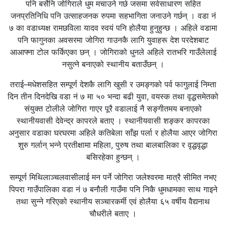
पनि बर्सेनि जोगिराले धुम मचाउने गर्छ जसमा सर्वसाधारण सहित
जनप्रतिनिधि पनि उत्साहजनक रुपमा सहभागिता जनाउने गर्छन् । वडा नं
७ का वडाध्यक्ष रामछविला यादव स्वयं पनि होलैया हुनुहुन्छ । अहिले वडामा
पनि फागुनका अवसरमा जोगिरा गाउनकै लागि युवाहरू देश परदेशबाट
आआफ्ना टोल फर्किएका छन् । जोगिराको धुनले अहिले रातभरि गाउँलेलाई
नसुत्ने बनाएको स्थानीय बताउँछन् ।
तराई–मधेशसहित सम्पूर्ण देशकै लागि खुसी र उमङ्गको पर्व फागुलाई निम्ता
दिन तीन दिनदेखि वडा नं ७ मा ५० भन्दा बढी युवा, वयस्क तथा वृद्धसमेतको
संयुक्त टोलीले जोगिरा गाएर पूरै वडालाई नै सङ्गीतमय बनाएको
स्थानीयवासी देवेन्द्र कापरले बताए । स्थानीयवासी शङ्कर कापरका
अनुसार वडाका घरघरमा अहिले कतिबेला साँझ पर्ला र होलैया आएर जोगिरा
शुरु गर्लान् भन्ने प्रतीक्षामा महिला, पुरुष तथा बालबालिका र वृद्धवृद्धा
बसिरहेका हुन्छन् ।
सम्पूर्ण मिथिलाञ्चलवासीलाई मन पर्ने जोगिरा जलेश्वरमा मात्रै सीमित नभए
पिपरा गाउँपालिका वडा नं ७ बनौली गाउँमा पनि निकै धुमधामका साथ गाइने
तथा सुन्ने गरिएको स्थानीय सञ्चारकर्मी एवं होलैया ६५ वर्षीय वैद्यनाथ
चौधरीले बताए ।