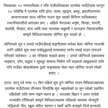
जिल्लाका १० नगरपालिका र पाँच गाउँपालिकाका प्रत्येक गाउँटोलमा फागुन
२० गतेदेखि नै प्रत्येक राति ढोल, तासा, मृदङ्ग, डम्फु, झ्यालीलगायत
बाजागाजाका साथ जोगिरा गाउन सुरु भएको विभिन्न पालिकाबाट
स्थानीयवासीले बताएका छन् । अहिले नेपालका धनुषा, सिरहा, सप्तरी,
सर्लाही, रौतहट, बारा आदि तथा भारतका मधुबनी र दरभङ्गा जिल्लासहित
सम्पूर्ण मिथिलाञ्चलमा जोगिरा शुरु भएको हो ।
जोगिराको धुन र लयले गाउँगाउँलाई सङ्गीतमय पारेका बेला जोगिरा गाउनकै
लागि अहिले युवा तथा वयोवृद्धलाई घरघरबाट तानेर ल्याई गाउन लगाउने
गरिएकोे जलेश्वर– २ का गोरेबाबा साहले बताए । उनले जोगिराले एकापसमा
भाइचारा, प्रेम, सद्भाव र सुमधुर सम्बन्ध निर्माण गर्ने भएकाले आफूहरूले राति
पनि गाउँका चोकचोकमा ठूलो सङ्ख्यामा भेला भएर जोगिरा गाउने गरेको
बताए ।
प्रायः फागु पर्व भन्दा १५ दिन पहिले शुरु हुने जोगिरा गायन मिथिलाञ्चलका
प्रत्येक गाउँटोलमा तीनचार दिनदेखि सुरु भइसकेको छ जुन पर्वको एकदिन
पहिलेको राति सम्म गाइने चलन छ । भारतका बिहार र उत्तर प्रदेश
राज्यसँग टाँसिएको सम्पूर्ण मिथिलाञ्चलमा पछिल्लो समयमा भोजपुरी
भड्किलो गीत, खुला मदिरा व्यापार र चर्को ध्वनि बजाइने डिजे बाजाको