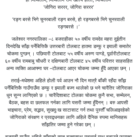
‘जोगिरा सररर, जोगिरा सररर’
‘रङ्ग बरसे भिगे चुनरबाली रङ्ग बरसे, हो रङ्गबरसे भिगे चुनरवाली
रङ्गबरसे ।’
जलेश्वर नगरपालिका –८ बजराहीका ५० वर्षीय रामदेव महरा दुईतीन
दिनदेखि साँझ पर्नेबित्तिकै उत्तरबारी टोलबाट हातमा डम्फु र झ्याली समातेर
चोकमा पुग्छन् । पछियारी टोलबाट ५५ वर्षीय अरुण पाण्डे, पूर्वारीटोलबाट
६० वर्षीय रामबाबु चौधरी र दक्षिणबारी टोलबाट ४५ वर्षीय पवित्तर साहसहित
अन्य व्यक्ति आआफ्ना घर –टोलबाट आएर चोकमा जम्मा हुँदै आएका छन् ।
तराई–मधेशमा अहिले होली पर्व आउन नौ दिन मात्रै बाँकी रहँदा साँझ
पर्नेबित्तिकै गाउँगाउँमा डम्फु र झ्याली बज्न थालेको छ भने चारैतिर जोगिराका
धुन सुन्न लागिएको छ । चारैदिशाबाट टोलका चोकमा कुनै सभा, सम्मेलन,
बैठक, बहस वा छलफल गर्नका लागि यसरी जम्मा हुँदैनन् । बरु आपसी
भाइचारा, प्रेम, सद्भाव, सुखदुःख साटासाट गर्न तथा पुस्तौँ चलिआइरहेको
जोगिराको संरक्षण र प्रवद्र्धनका लागि अहिले दैनिक रुपमा मानिसहरू
साँझतिर जम्मा हुने गरेका छन् ।
बजराही गाउँमा अहिले साँझको सात बज्नासाथ मनलाई मुग्ध बनाउने फागुका