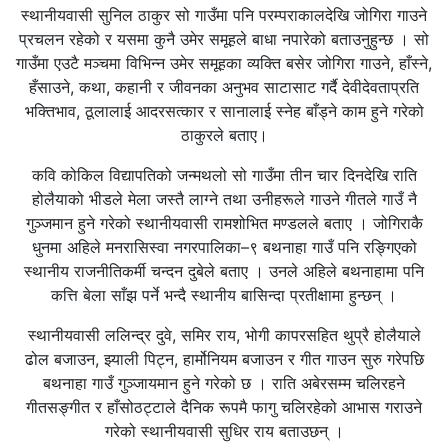
स्थानीयवासी सुनिल ठाकुर सो गाउँमा पनि परम्पराकालदेखि जोगिरा गाउने
प्रचलन रहेको र यसमा कुनै उमेर समूहले बाधा नपारेको बताउनुहुन्छ । सो
गाउँमा एउटै मञ्चमा विभिन्न उमेर समूहका व्यक्ति बसेर जोगिरा गाउने, हाँस्ने,
हँसाउने, कथा, कहानी र जीवनका अनुभव साटासाट गर्दै देवीदेवताप्रति
भक्तिभाव, ठूलालाई आदरसत्कार र सानालाई स्नेह बाँड्ने काम हुने गरेको
ठाकुरले बताए।
कवि कोकिल विद्यापतिको जन्मथलो सो गाउँमा तीन चार दिनदेखि राति
होलैयाको भीडले मेला जस्तै लाग्ने तथा उनीहरूले गाउने गीतले गाउँ नै
गुञ्जमान हुने गरेको स्थानीयवासी रामशोभित मण्डलले बताए । जोगिराकै
धुनमा अहिले मनरासिस्वा नगरपालिका–९ बथनाहा गाउँ पनि रङ्गिएको
स्थानीय राजनीतिकर्मी चन्दन दुबेले बताए । उनले अहिले बथनाहामा पनि
कत्ति बेला साँझ पर्ने भन्दै स्थानीय बासिन्दा प्रतीक्षामा हुन्छन् ।
स्थानीयवासी ललिन्द्र दुवे, समिर राय, भोगी कापरसहित थुप्रै होलैयाले
ढोल बजाउन, झ्याली पिट्न, हार्मोनियम बजाउन र गीत गाउन सुरु गरेपछि
बथनाहा गाउँ गुञ्जायमान हुने गरेको छ । राति अबेरसम्म चलिरहने
गीतसङ्गीत र हाँसोठट्टाले दैनिक रूपमै फागु चलिरहेको आभास गराउने
गरेको स्थानीयवासी सुधिर राय बताउछन् ।