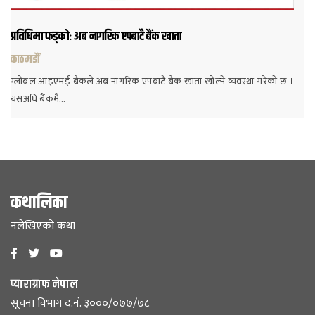
प्रविधिमा फड्कोः अब नागरिक एपबाटै बैंक खाता
काठमाडौं
ग्लोबल आइएमई बैंकले अब नागरिक एपबाटै बैंक खाता खोल्ने व्यवस्था गरेको छ ।
यसअघि बैंकमै…
कथालिका
नलेखिएको कथा
प्याराग्राफ नेपाल
सूचना विभाग द.नं. ३०००/०७७/७८