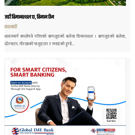
जहाँ विमानस्थल छ, विमान छैन
काठमाडौं
धावनमार्ग कालोपत्रे गरिएको बागलुङको बलेवा विमानस्थल । बागलुङको बलेवा,
ढोरपाटन, गोरखाको पालुङटार र मनाङको हुम्डे…